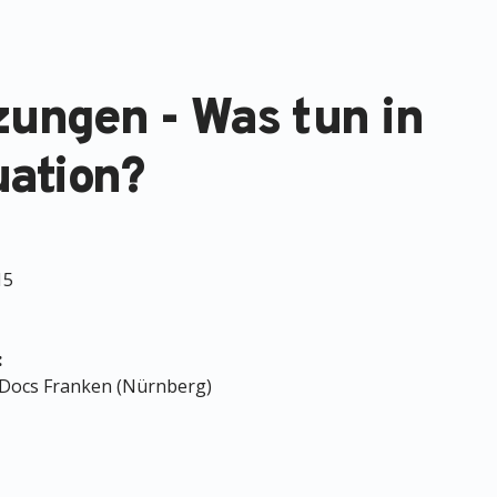
zungen - Was tun in
uation?
15
:
t Docs Franken (Nürnberg)