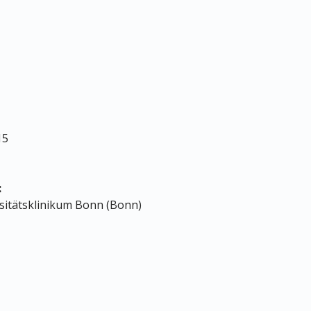
15
:
ersitätsklinikum Bonn (Bonn)